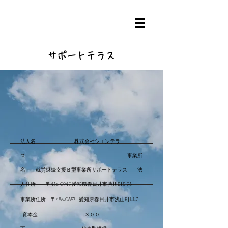
サポートテラス
法人名 株式会社シエンテラ
ス 事業所
名 就労継続支援Ｂ型事業所サポートテラス 法
人住所 〒
愛知県春日井市勝川町
486-0945
5-98
事業所住所 〒
愛知県春日井市浅山町
486-0857
1-1-7
資本金 ３００